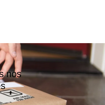
s nos
es