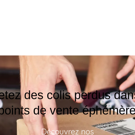
tez des colis perdus dan
points de vente éphémèr
Découvrez nos