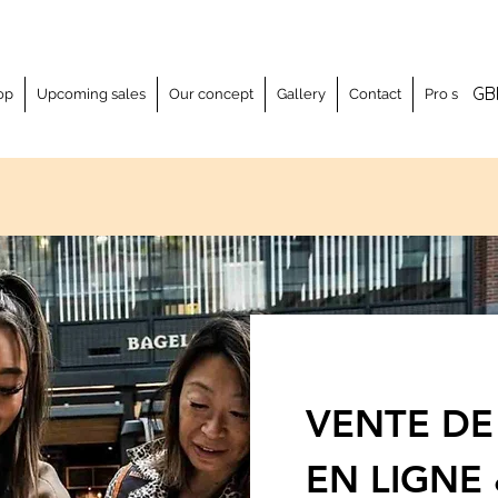
GB
op
Upcoming sales
Our concept
Gallery
Contact
Pro space
VENTE D
EN LIGNE