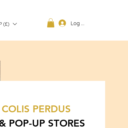
Log out
P (£)
E
COLIS PERDUS
 & POP-UP STORES