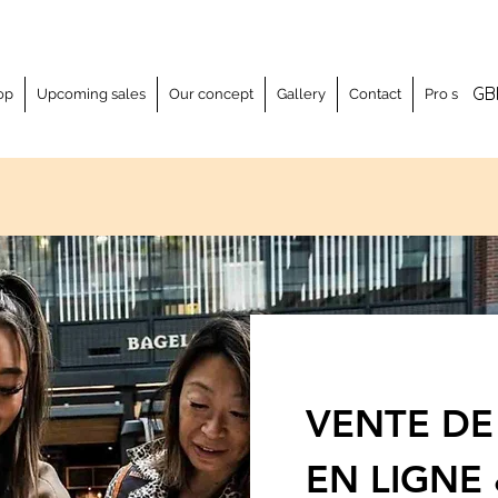
GB
op
Upcoming sales
Our concept
Gallery
Contact
Pro space
VENTE D
EN LIGNE