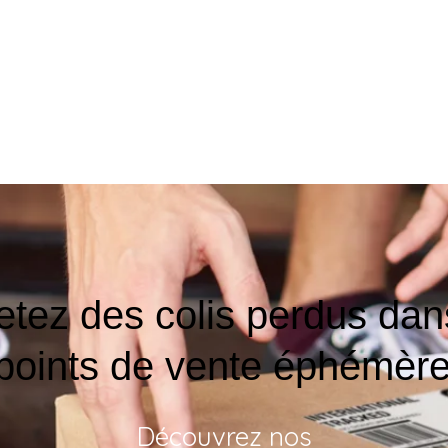
tez des colis perdus dan
points de vente éphémèr
Découvrez nos