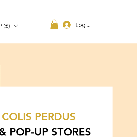
Log out
P (£)
E
COLIS PERDUS
 & POP-UP STORES