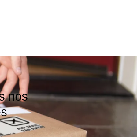
s nos
es